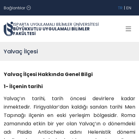
Bağlantılar
TR
|
EN
ISPARTA UYGULAMALI BİLİMLER ÜNİVERSİTESİ
BÜYÜKKUTLU UYGULAMALI BİLİMLER
FAKÜLTESİ
Yalvaç İlçesi
Yalvaç İlçesi Hakkında Genel Bilgi
1- İlçenin tarihi
Yalvaç’ın tarihi, tarih öncesi devirlere kadar
inmektedir. Firigyalılar’dan kaldığı sanılan tarihi Men
Tapınağı ilçenin en eski yerleşim bölgesidir. Roma
zamanında etkin bir yer olan Yalvaç’ın o dönemdeki
adı Pisidia Antiocheia adını Helenistik dönemi