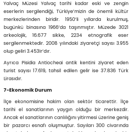
Yalvaç Müzesi Yalvaç tarihi kadar eski ve zengin
eserlerin sergilendiği, Türkiye’mizin de önemli kültür
merkezlerinden biridir. 1950’li yıllarda kurulmuş,
bugünkü binasına 1966’da taşınmıştır. Müzede 3021
arkeolojik, 16.677 sikke, 2234 etnografik eser
sergilenmektedir. 2008 yılındaki ziyaretçi sayısı 3.955
olup geliri 3.453Ir’dır.
Ayrıca Pisidia Antiocheai antik kentini ziyaret eden
turist sayısı 17.619, tahsil edilen gelir ise 37.836 Türk
Lirasıdır.
7-Ekonomik Durum
İlçe ekonomisine hakim olan sektör ticarettir. İlçe
tarihi el sanatlarının yaygın olduğu bir merkezdir.
Ancak el sanatlarının canlılığını yitirmesi üzerine geniş
bir pazarcı esnafı oluşmuştur. Sayıları 300 civarında